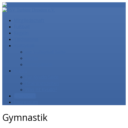
Mitgliedschaft
Fußball
Kegeln
Tischtennis
Volleyball
zur Volleyball Seite
Archiv
Bildergalerie
Kyudo
zur Kyudo Seite
Trainingszeiten
Was ist Kyudo?
Gymnastik
Impressum
Gymnastik