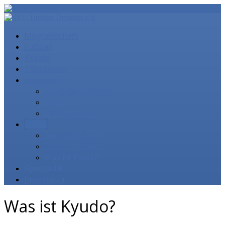
Mitgliedschaft
Fußball
Kegeln
Tischtennis
Volleyball
zur Volleyball Seite
Archiv
Bildergalerie
Kyudo
zur Kyudo Seite
Trainingszeiten
Was ist Kyudo?
Gymnastik
Impressum
Was ist Kyudo?