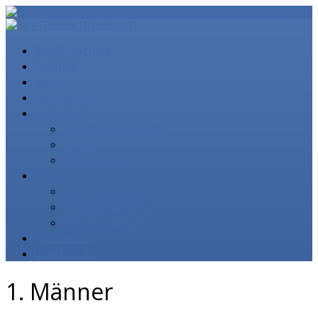
Mitgliedschaft
Fußball
Kegeln
Tischtennis
Volleyball
zur Volleyball Seite
Archiv
Bildergalerie
Kyudo
zur Kyudo Seite
Trainingszeiten
Was ist Kyudo?
Gymnastik
Impressum
1. Männer